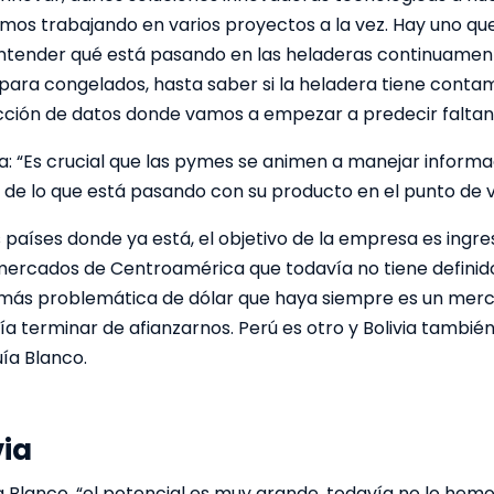
mos trabajando en varios proyectos a la vez. Hay uno qu
 entender qué está pasando en las heladeras continuame
 para congelados, hasta saber si la heladera tiene cont
ción de datos donde vamos a empezar a predecir faltan
a: “Es crucial que las pymes se animen a manejar informac
l de lo que está pasando con su producto en el punto de 
 países donde ya está, el objetivo de la empresa es ingr
 mercados de Centroamérica que todavía no tiene definid
más problemática de dólar que haya siempre es un merc
a terminar de afianzarnos. Perú es otro y Bolivia tambié
ía Blanco.
via
ba Blanco, “el potencial es muy grande, todavía no lo hemo