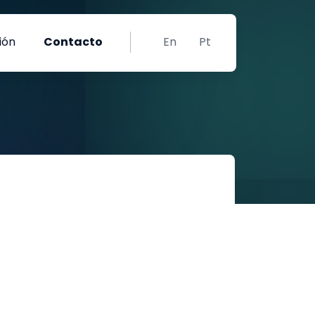
ión
Contacto
En
Pt