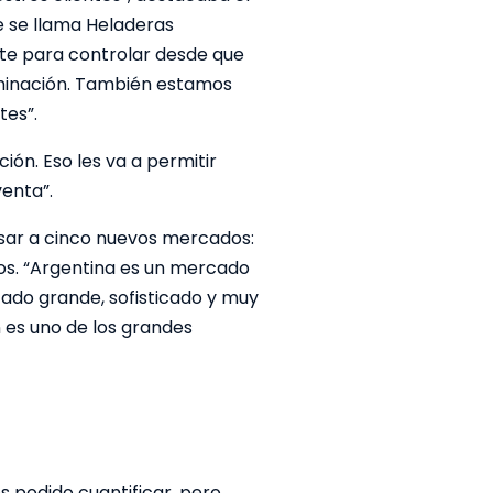
e se llama Heladeras
nte para controlar desde que
aminación. También estamos
tes”.
ión. Eso les va a permitir
venta”.
esar a cinco nuevos mercados:
os. “Argentina es un mercado
ado grande, sofisticado y muy
n es uno de los grandes
s podido cuantificar, pero