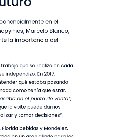
uturo”
xponencialmente en el
cnopymes, Marcelo Blanco,
te la importancia del
 trabajo que se realiza en cada
e independizó. En 2017,
 entender qué estaba pasando
rmada como tenía que estar.
asaba en el punto de venta”
,
que lo visite puede darnos
lizar y tomar decisiones”.
 Florida bebidas y Mondelez,
tido en un gran aliado para las