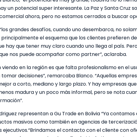
y un potencial super interesante. La Paz y Santa Cruz s
comercial ahora, pero no estamos cerrados a buscar opo
“los grandes desafíos, cuando uno desembarca, no solam
principalmente el esquema que los clientes prefieren de p
e hay que tener muy claro cuando uno llega al país. Pero 
n que nos puede acompañar como partner”, aclaraba.
viendo en la región es que falta profesionalismo en el uso
a tomar decisiones”, remarcaba Blanco. “Aquellas empres
 mejor a corto, mediano y largo plazo. Y hay empresas qu
 menos madura y un poco más informal, pero se nota cuan
ormación”.
riguez representan a Gu Trade en Bolivia “Ya contamos c
ductos masivos como también en agencias de tercerizació
ejecutivos.“Brindamos el contacto con el cliente con of