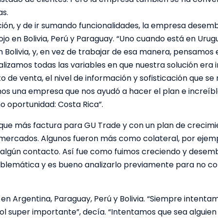
s.
ión, y de ir sumando funcionalidades, la empresa desem
jo en Bolivia, Perú y Paraguay. “Uno cuando está en Uru
 en Bolivia, y, en vez de trabajar de esa manera, pensamos
alizamos todas las variables en que nuestra solución era
o de venta, el nivel de información y sofisticación que se
mos una empresa que nos ayudó a hacer el plan e increí
o oportunidad: Costa Rica”.
que más factura para GU Trade y con un plan de crecimie
os mercados. Algunos fueron más como colateral, por eje
 algún contacto. Así fue como fuimos creciendo y desemb
roblemática y es bueno analizarlo previamente para no co
en Argentina, Paraguay, Perú y Bolivia. “Siempre inten
un rol super importante”, decía. “Intentamos que sea algu