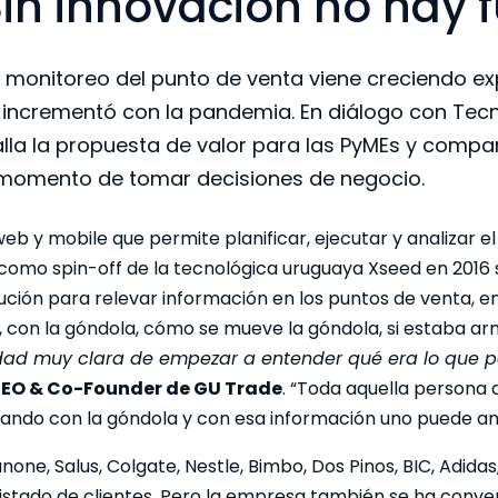
Sin innovación no hay f
y monitoreo del punto de venta viene creciendo e
e incrementó con la pandemia. En diálogo con Te
la la propuesta de valor para las PyMEs y compar
 momento de tomar decisiones de negocio.
b y mobile que permite planificar, ejecutar y analizar el
como spin-off de la tecnológica uruguaya Xseed en 2016 s
ución para relevar información en los puntos de venta,
, con la góndola, cómo se mueve la góndola, si estaba a
dad muy clara de empezar a entender qué era lo que p
CEO & Co-Founder de GU Trade
. “Toda aquella persona 
ando con la góndola y con esa información uno puede ana
e, Salus, Colgate, Nestle, Bimbo, Dos Pinos, BIC, Adidas,
listado de clientes. Pero la empresa también se ha conver