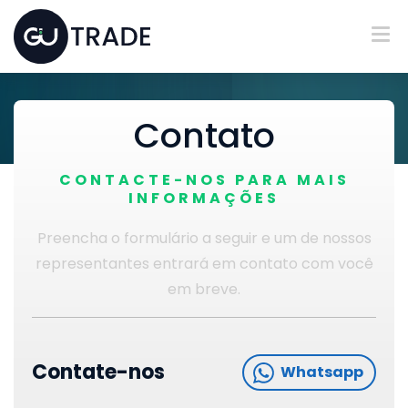
Contato
CONTACTE-NOS PARA MAIS
INFORMAÇÕES
Preencha o formulário a seguir e um de nossos
representantes entrará em contato com você
em breve.
Contate-nos
Whatsapp